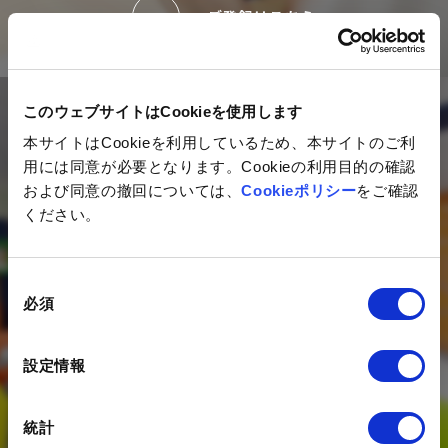
ご登録はこちら
このウェブサイトはCookieを使用します
Contact
本サイトはCookieを利用しているため、本サイトのご利
用には同意が必要となります。Cookieの利用目的の確認
および同意の撤回については、
Cookieポリシー
をご確認
私たちは、デジタルを活用した
ください。
マーケティング活動のコンサルティング、
構築・運用を支援する
デジタルエージェンシー企業です。
同
必須
DXの推進にあたってのお悩みを、
意
の
是非一度状況をお聞かせください。
選
設定情報
択
お問い合わせ
統計