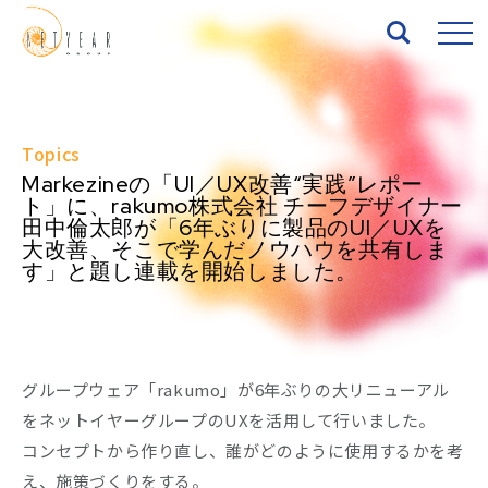
Top
Topics
Markezineの「UI／UX改善“実践”レポー
About
ト」に、rakumo株式会社 チーフデザイナー
田中倫太郎が「6年ぶりに製品のUI／UXを
大改善、そこで学んだノウハウを共有しま
Services
す」と題し連載を開始しました。
Works
News
グループウェア「rakumo」が6年ぶりの大リニューアル
Seminar
をネットイヤーグループのUXを活用して行いました。
コンセプトから作り直し、誰がどのように使用するかを考
IR
え、施策づくりをする。