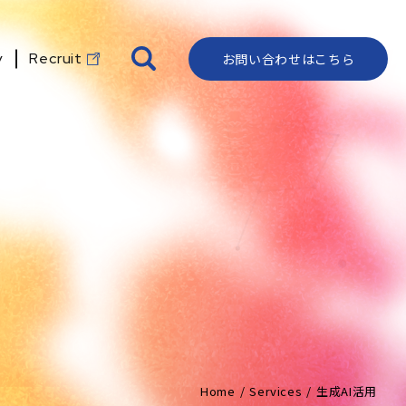
y
Recruit
お問い合わせはこちら
IR資料室
代表メッセージ
資料ダウンロード
よくある質問
ロゴ・ストーリー
IRカレンダー
会社概要
クライアントリスト
ディスクロージャー
沿革
ポリシー
株式情報
地図・アクセス
電子公告
コーポレートガバナンス
ビジョン
Home
Services
生成AI活用