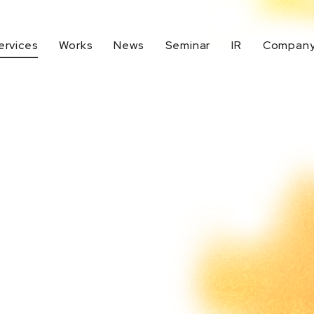
ervices
Works
News
Seminar
IR
Compan
生成AI活用
デジタルマーケティング戦略
代表メッセージ
IR Top
Company Top
UXデザイン
BtoBマーケティング
IRニュース
イノベーションデザイン
地域活性化支援
業績ハイライト
CRM強化