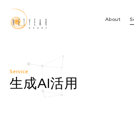
About
S
Services Top
Service
生成AI活用