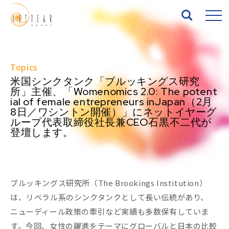
Top
Topics
米国シンクタンク「ブルッキングス研究
About
所」主催、「Womenomics 2.0: The potent
ial of female entrepreneurs inJapan（2月
8日／ワシントン開催）」にネットイヤーグ
Services
ループ代表取締役社長兼CEO石黒不二代が
登壇します。
Works
News
ブルッキングス研究所（The Brookings Institution）
Seminar
は、リベラル系のシンクタンクとして長い伝統があり、
ニューディール政策の牽引など実績も多数保有していま
IR
す。今回、女性の躍進をテーマにグローバルと日本の比較