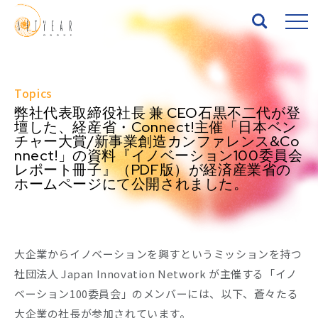
Top
Topics
弊社代表取締役社長 兼 CEO石黒不二代が登
About
壇した、経産省・Connect!主催「日本ベン
チャー大賞/新事業創造カンファレンス&Co
nnect!」の資料『イノベーション100委員会
Services
レポート冊子』（PDF版）が経済産業省の
ホームページにて公開されました。
Works
News
大企業からイノベーションを興すというミッションを持つ
Seminar
社団法人 Japan Innovation Network が主催する「イノ
ベーション100委員会」のメンバーには、以下、蒼々たる
IR
大企業の社長が参加されています。