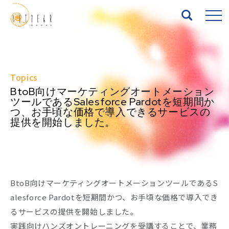
Top
Topics
About
BtoB向けマーケティングオートメーション
ツールであるSalesforce Pardotを短期間か
つ、お手頃な価格で導入できるサービスの
Services
提供を開始しました。
Works
News
BtoB向けマーケティングオートメーションツールであるS
Seminar
alesforce Pardotを短期間かつ、お手頃な価格で導入でき
るサービスの提供を開始しました。
IR
実践向けハンズオントレーニングを受講することで、業務