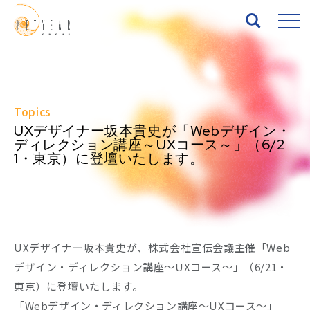
Top
Topics
About
UXデザイナー坂本貴史が「Webデザイン・
ディレクション講座～UXコース～」（6/2
1・東京）に登壇いたします。
Services
Works
News
UXデザイナー坂本貴史が、株式会社宣伝会議主催「Web
Seminar
デザイン・ディレクション講座～UXコース～」（6/21・
東京）に登壇いたします。
IR
「Webデザイン・ディレクション講座～UXコース～」