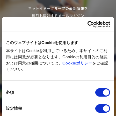
ネットイヤーグループの最新情報を
毎月お届けするメールマガジン
ご登録はこちら
このウェブサイトはCookieを使用します
本サイトはCookieを利用しているため、本サイトのご利
用には同意が必要となります。Cookieの利用目的の確認
Contact
および同意の撤回については、
Cookieポリシー
をご確認
ください。
私たちは、デジタルを活用した
マーケティング活動のコンサルティング、
同
構築・運用を支援する
必須
意
デジタルエージェンシー企業です。
の
選
DXの推進にあたってのお悩みを、
設定情報
択
是非一度状況をお聞かせください。