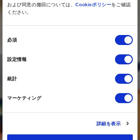
および同意の撤回については、
Cookieポリシー
をご確認
ネットイヤーグループの最新情報を
ください。
毎月お届けするメールマガジン
同
ご登録はこちら
必須
意
の
選
設定情報
択
Contact
統計
私たちは、デジタルを活用した
マーケティング
マーケティング活動のコンサルティング、
構築・運用を支援する
デジタルエージェンシー企業です。
詳細を表示
DXの推進にあたってのお悩みを、
是非一度状況をお聞かせください。