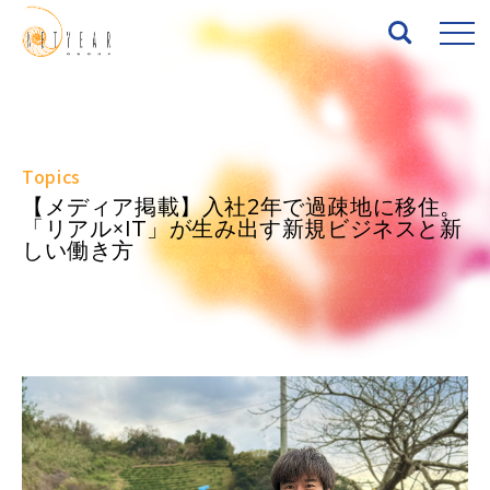
Top
Topics
About
【メディア掲載】入社2年で過疎地に移住。
「リアル×IT」が生み出す新規ビジネスと新
しい働き方
Services
Works
News
Seminar
IR