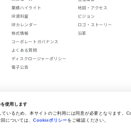
業績ハイライト
地図・アクセス
IR資料室
ビジョン
IRカレンダー
ロゴ・ストーリー
株式情報
沿革
コーポレートガバナンス
よくある質問
ディスクロージャーポリシー
電子公告
ieを使用します
用しているため、本サイトのご利用には同意が必要となります。Coo
リティ基本方針
パートナーの方々へ
サイトマップ
撤回については、
Cookieポリシー
をご確認ください。