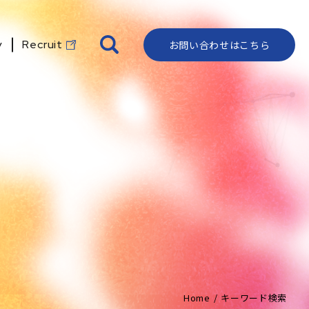
y
Recruit
お問い合わせはこちら
IR資料室
代表メッセージ
資料ダウンロード
よくある質問
ロゴ・ストーリー
IRカレンダー
会社概要
クライアントリスト
ディスクロージャー
沿革
ポリシー
株式情報
地図・アクセス
電子公告
コーポレートガバナンス
ビジョン
Home
キーワード検索