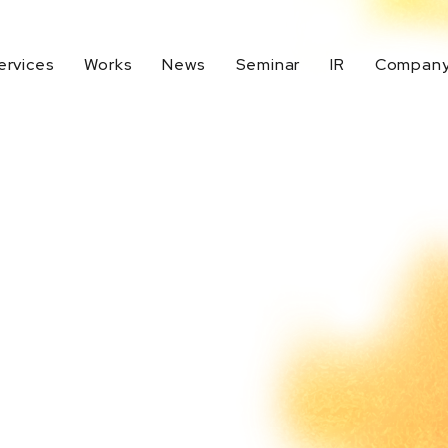
ervices
Works
News
Seminar
IR
Compan
生成AI活用
デジタルマーケティング戦略
代表メッセージ
IR Top
Company Top
UXデザイン
BtoBマーケティング
IRニュース
イノベーションデザイン
地域活性化支援
業績ハイライト
CRM強化