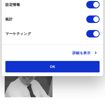
質疑応答
選
設定情報
択
※タイムスケジュール、アジェンダは変更される場合があ
統計
ります。
マーケティング
登壇者紹介
詳細を表示
OK