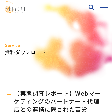
Top
About
Service
資料ダウンロード
Services
Works
News
【実態調査レポート】Webマー
Seminar
ケティングのパートナー・代理
店との連携に隠された苦労
IR