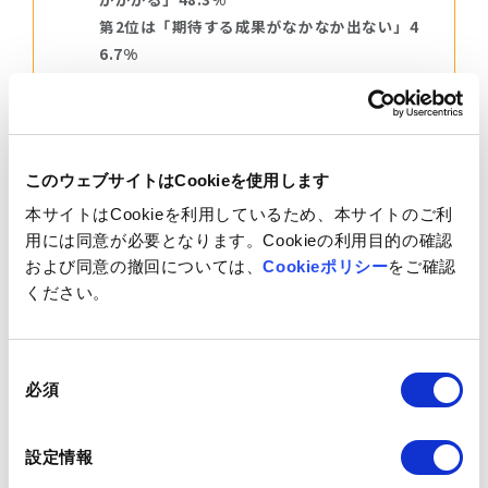
第2位は「期待する成果がなかなか出ない」4
6.7%
TOPIC 03：
パートナー乗換のポイント、「企画から施策
実行、運用までワンストップで対応してくれ
る」が最多
このウェブサイトはCookieを使用します
本サイトはCookieを利用しているため、本サイトのご利
用には同意が必要となります。Cookieの利用目的の確認
および同意の撤回については、
Cookieポリシー
をご確認
ください。
同
必須
意
の
選
設定情報
択