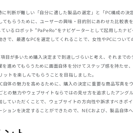
特に判断が難しい「自分に適した製品の選定」と「PC構成の決
してもらうために、ユーザーの興味・目的別にあわせた比較表
ているロボット “PaPeRo″をナビゲーターとして起用したナ
動きで、最適なPCを選定してくれることで、女性やPCについ
選定項目が多いため購入決定まで到達しづらいと考え、それまで
業を進めてもらうために画面自体を分けてステップ感を持たせ
メリットを楽しんでもらうことを目指しました。
NECのPC自体の魅力を高めるために、購入の決定に重要な商品写
ごとの魅力やウェブサイトならではの見せ方を追求したアング
加していただくことで、ウェブサイトの方向性や訴求すべきポ
ーションを決定することができたので、NECおよび、製品自体