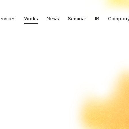
ervices
Works
News
Seminar
IR
Compan
生成AI活用
デジタルマーケティング戦略
代表メッセージ
IR Top
Company Top
UXデザイン
BtoBマーケティング
IRニュース
イノベーションデザイン
地域活性化支援
業績ハイライト
CRM強化