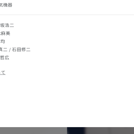
電気機器
野坂浩二
木麻美
尾均
林真二 / 石田修二
山哲広
いて