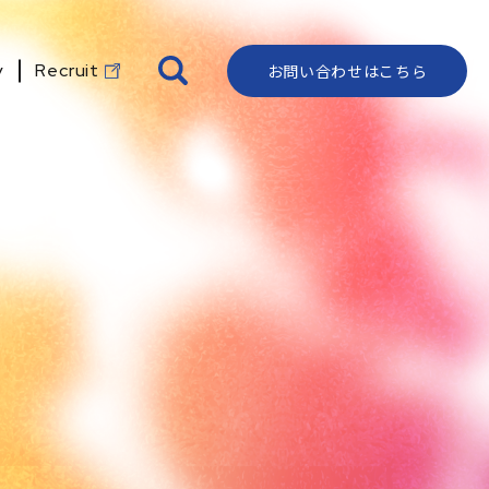
y
Recruit
お問い合わせはこちら
IR資料室
代表メッセージ
資料ダウンロード
よくある質問
ロゴ・ストーリー
IRカレンダー
会社概要
クライアントリスト
ディスクロージャー
沿革
ポリシー
株式情報
地図・アクセス
電子公告
コーポレートガバナンス
ビジョン