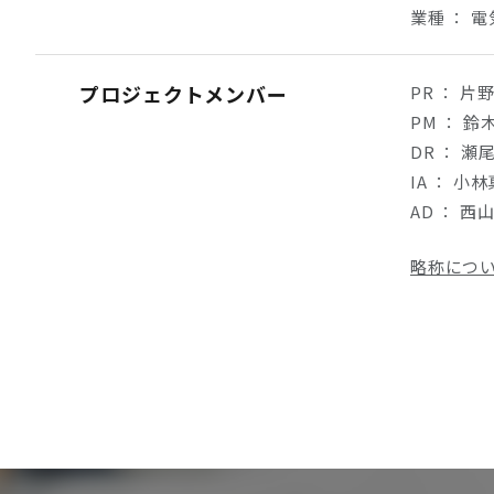
業種 ： 
プロジェクトメンバー
PR ： 片
PM ： 鈴
DR ： 瀬
IA ： 小
AD ： 西
略称につ