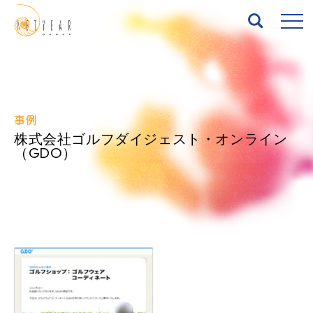
Top
事例
About
株式会社ゴルフダイジェスト・オンライン
（GDO）
Services
Works
News
Seminar
IR