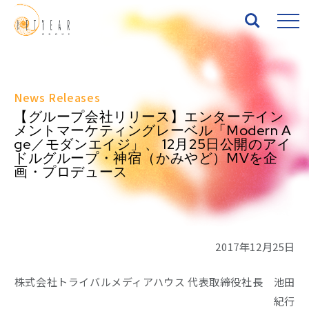
Top
News Releases
【グループ会社リリース】エンターテイン
About
メントマーケティングレーベル「Modern A
ge／モダンエイジ」、 12月25日公開のアイ
ドルグループ・神宿（かみやど）MVを企
Services
画・プロデュース
Works
News
2017年12月25日
Seminar
株式会社トライバルメディアハウス 代表取締役社長 池田
紀行
IR