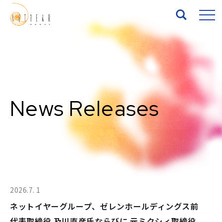
Top
About
News Releases
Services
Works
News
2026.7. 1
Seminar
ネットイヤーグループ、ゼレンホールディングス前
IR
代表取締役 及川直彦氏ならびに 元ミクシィ取締役