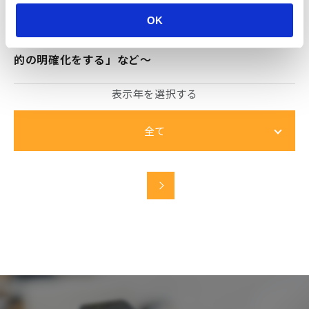
T」。社内理解を得ながら、導入を進めるポイント
OK
は？〜AIツール導入時に気を付けることは「導入目
的の明確化をする」など〜
表示年を選択する
全て