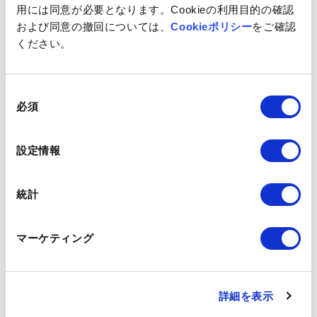
用には同意が必要となります。Cookieの利用目的の確認
ネットイヤーグループ、国内で初めて米国behami
および同意の撤回については、
Cookieポリシー
をご確認
cs,Inc.の新AIプロダクト「Organic」の導入支援
ください。
を開始 ～マーケティング最新トレンド＆AI活用SE
Oで成果を最大化！ウェビナー4/25開催～
同
必須
意
の
2025.2.13
選
設定情報
NTTデータMSE、ネットイヤーグループおよび静
択
鉄グループと、地方創生プロジェクトの「生成AI観
統計
光ナビ」実証実験を開始 - インバウンド観光客誘致
による地域活性化と観光資源創出を目指す –
マーケティング
2024.9.26
【調査でわかる、マーケティング領域へのAI導入の
詳細を表示
秘訣】 導入の満足度No.1 AIツールは「ChatGP