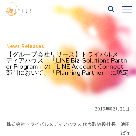
Top
News Releases
About
【グループ会社リリース】トライバルメ
ディアハウス 「LINE Biz-Solutions Partn
er Program」の「LINE Account Connect」
Services
部門において、「Planning Partner」に認定
Works
News
2019年02月21日
Seminar
株式会社トライバルメディアハウス 代表取締役社長 池田
紀行
IR