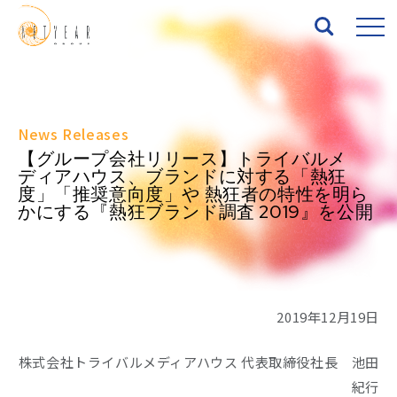
Top
News Releases
About
【グループ会社リリース】トライバルメ
ディアハウス、ブランドに対する「熱狂
度」「推奨意向度」や 熱狂者の特性を明ら
Services
かにする『熱狂ブランド調査 2019』を公開
Works
News
2019年12月19日
Seminar
株式会社トライバルメディアハウス 代表取締役社長 池田
紀行
IR