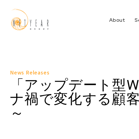
About
S
Services Top
News Releases
「アップデート型W
ナ禍で変化する顧
～