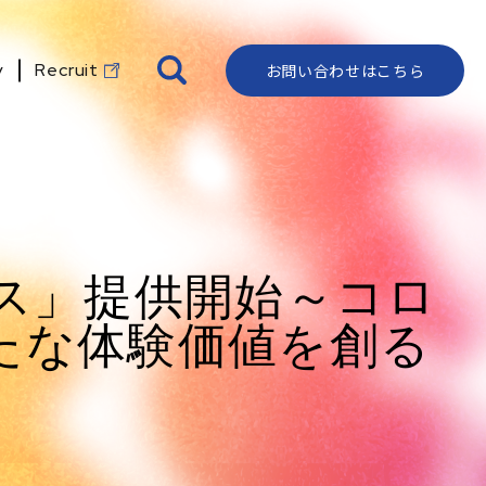
y
Recruit
お問い合わせはこちら
IR資料室
代表メッセージ
資料ダウンロード
よくある質問
ロゴ・ストーリー
IRカレンダー
会社概要
クライアントリスト
ディスクロージャー
沿革
ポリシー
株式情報
地図・アクセス
電子公告
ス」提供開始～コロ
コーポレートガバナンス
ビジョン
たな体験価値を創る