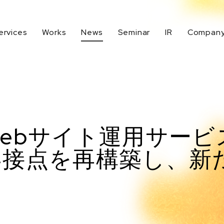
ervices
Works
News
Seminar
IR
Compan
生成AI活用
デジタルマーケティング戦略
代表メッセージ
IR Top
Company Top
UXデザイン
BtoBマーケティング
IRニュース
イノベーションデザイン
地域活性化支援
業績ハイライト
ebサイト運用サービ
CRM強化
客接点を再構築し、新