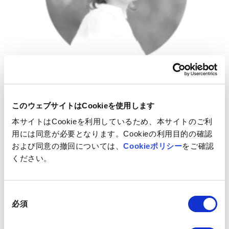
このウェブサイトはCookieを使用します
本サイトはCookieを利用しているため、本サイトのご利
用には同意が必要となります。Cookieの利用目的の確認
および同意の撤回については、
Cookieポリシー
をご確認
ください。
印刷会社の営業を経て、2012年ネットイヤーグループに参
画。UXデザイナーとして、情報設計を重視した大規模サ
同
必須
イト改修リニューアルやUXデザインアプローチによる概
意
の
要設計、新規サービス開発のワークショップやファシリ