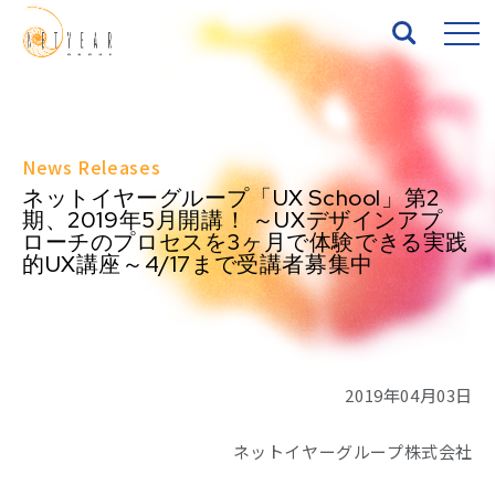
Top
News Releases
About
ネットイヤーグループ「UX School」第2
期、2019年5月開講！ ～UXデザインアプ
ローチのプロセスを3ヶ月で体験できる実践
Services
的UX講座～4/17まで受講者募集中
Works
News
2019年04月03日
Seminar
ネットイヤーグループ株式会社
IR