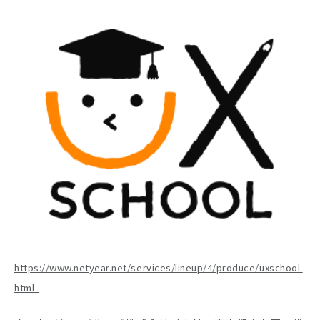
Company
Recruit
https://www.netyear.net/services/lineup/4/produce/uxschool.
html