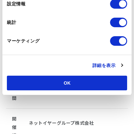
選
テーションを担当。プロジェクトメンバーひとりひとりを
設定情報
択
巻き込んだ参加型デザインをすることが多い。グラフィッ
クレコーダーとして個人としても活動中。HCD-net認定
統計
人間中心設計専門家。
マーケティング
■開催＆募集要項
詳細を表示
受
2019年5月10日（金）～2019年8月9日
講
OK
期
（金）全11回
間
開
ネットイヤーグループ株式会社
催