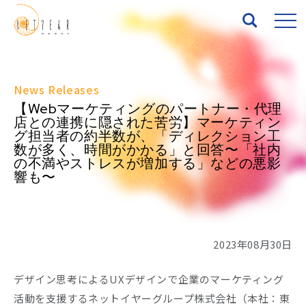
Top
News Releases
【Webマーケティングのパートナー・代理
About
店との連携に隠された苦労】マーケティン
グ担当者の約半数が、「ディレクション工
数が多く、時間がかかる」と回答〜「社内
Services
の不満やストレスが増加する」などの悪影
響も〜
Works
News
2023年08月30日
Seminar
デザイン思考によるUXデザインで企業のマーケティング
活動を支援するネットイヤーグループ株式会社（本社：東
IR