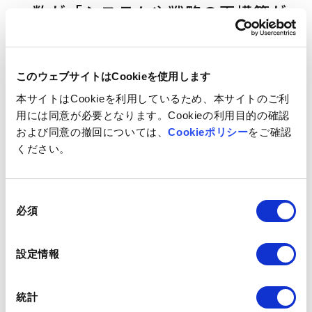
数が「システムや戦略の再構築が
大変だから」と回答
Q6で「とても検討している」「やや検討している」と回
このウェブサイトはCookieを使用します
答した方に、
「Q7.他社への乗り換えを検討するも、乗り
本サイトはCookieを利用しているため、本サイトのご利
換えを行っていない理由があれば教えてください。（複数
用には同意が必要となります。Cookieの利用目的の確認
回答）」
（n=62）と質問したところ、
「システムや戦略
および同意の撤回については、
Cookieポリシー
をご確認
の再構築が大変だから」が50.0%、「信頼関係を一から構
ください。
築するのが大変だから」が35.5%、「探す時間が取れな
い・捻出できないから」が33.9%
という回答となりまし
同
た。
必須
意
の
選
設定情報
択
統計