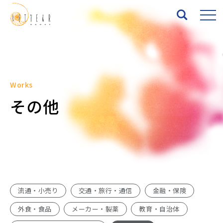
Top
Works
About
その他
Services
Works
News
流通・小売り
交通・旅行・通信
金融・保険
Seminar
外食・食品
メーカー・製薬
教育・自治体
IR