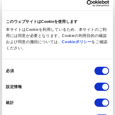
リテール(EC)、ゴルフ場予約、ゴルフメディアの3事業を手掛
けるGDOは、インターネットでゴルフのワンストップサービ
スを提供しています。
このウェブサイトはCookieを使用します
本サイトはCookieを利用しているため、本サイトのご利
用には同意が必要となります。Cookieの利用目的の確認
および同意の撤回については、
Cookieポリシー
をご確認
ください。
同
必須
意
の
選
設定情報
択
オムロンヘルスケア株式会社
統計
オムロンヘルスケア株式会社